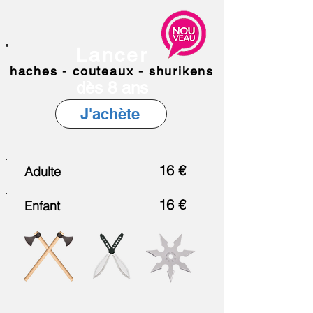
Lancer
haches - couteaux - shurikens
dès 8 ans
J'achète
16 €
Adulte
16 €
Enfant