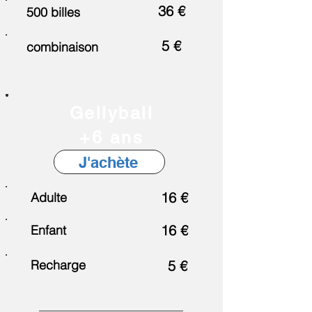
36 €
500 billes
5 €
combinaison
Gellyball
+6 ans
J'achète
16 €
Adulte
16 €
Enfant
Recharge
5 €