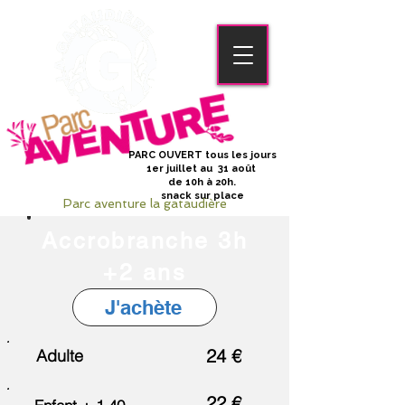
PARC OUVERT tous les jours
1er juillet au 31 août
de 10h à 20h.
snack sur place
Parc aventure la gataudière
Accrobranche 3h
+2 ans
J'achète
24 €
Adulte
22 €