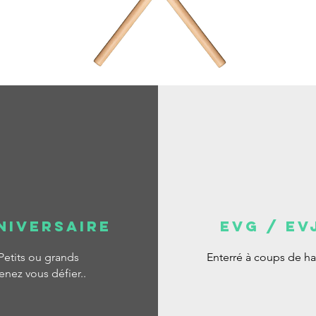
NIVERSAIRE
EVG / EV
Petits ou grands
Enterré à coups de ha
enez vous défier..