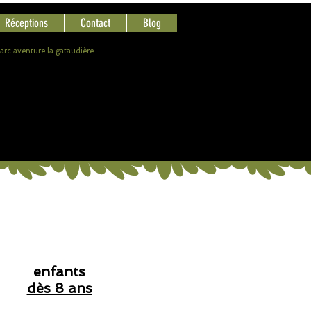
Réceptions
Contact
Blog
arc aventure la gataudière
C OUVERT tous les jours
1er juillet au 31 août
de 10h à 20h.
snack sur place
enfants
dès 8 ans