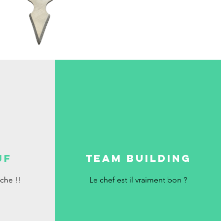
JF
TEAM BUILDING
che !!
Le chef est il vraiment bon ?