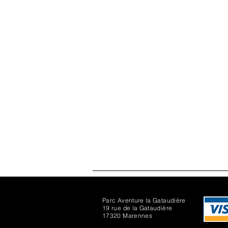
Parc Aventure la Gataudière
19 rue de la Gataudière
17320 Marennes
Les chiens, en laisse courte