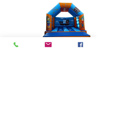
Château gonflable pour
les petits 3/6 ans.
Course d'orientation: trouvez
l'énigme avec votre carte et