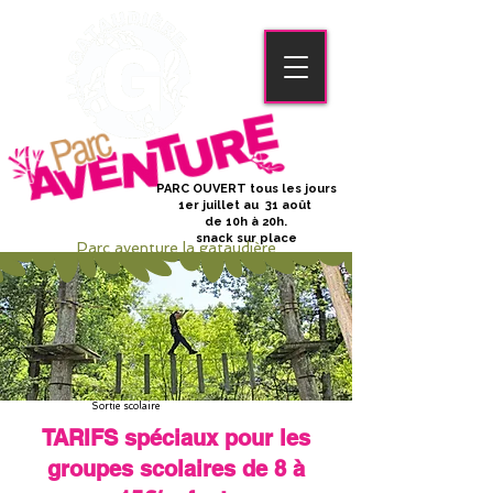
PARC OUVERT tous les jours
1er juillet au 31 août
de 10h à 20h.
snack sur place
Parc aventure la gataudière
Sortie scolaire
TARIFS spéciaux pour les
groupes scolaires de 8 à