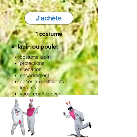
J'achète
1 costume
lapin ou
poulet
costume lapin
protections
scénarios
encadrement
accès aux différents
terrains
vous repartez avec