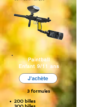
Paintball
Enfant 9/11 ans
J'achète
3 formules
200 billes
300 billes