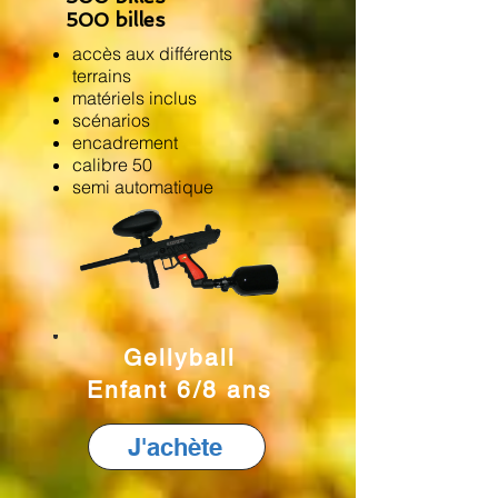
500 billes
accès aux différents
terrains
matériels inclus
scénarios
encadrement
calibre 50
semi automatique
Gellyball
Enfant 6/8 ans
J'achète