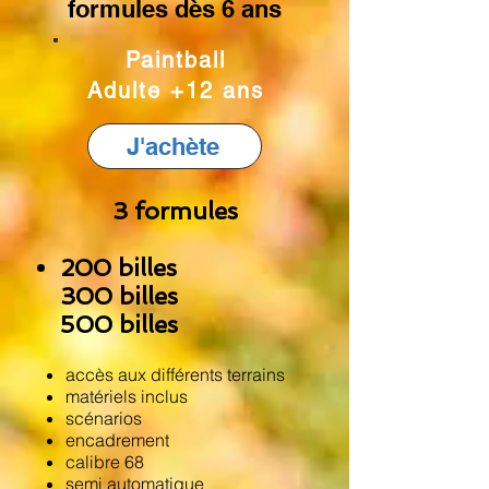
formules dès 6 ans
Paintball
Adulte +12 ans
J'achète
3 formules
200 billes
300 billes
500 billes
accès aux différents terrains
matériels inclus
scénarios
encadrement
calibre 68
semi automatique