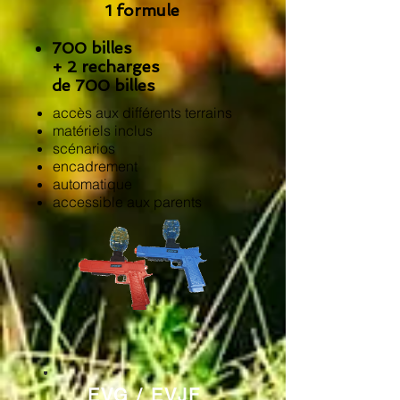
1 formule
700 billes
+ 2 recharges
de 700 billes
accès aux différents terrains
matériels inclus
scénarios
encadrement
automatique
accessible aux parents
EVG / EVJF