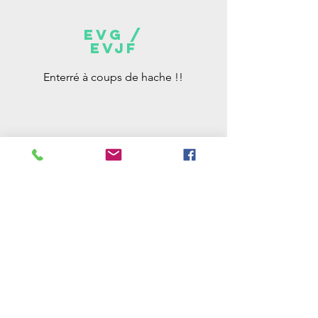
EVG /
EVJF
Enterré à coups de hache !!
TEAM
BUILDING
Le chef est il vraiment bon ?