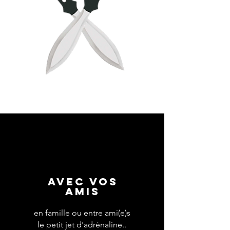
Avec vos
amis
en famille ou entre ami(e)s
le petit jet d'adrénaline..