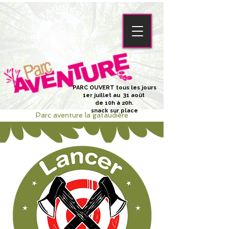
PARC OUVERT tous les jours
1er juillet au 31 août
de 10h à 20h.
snack sur place
Parc aventure la gataudière